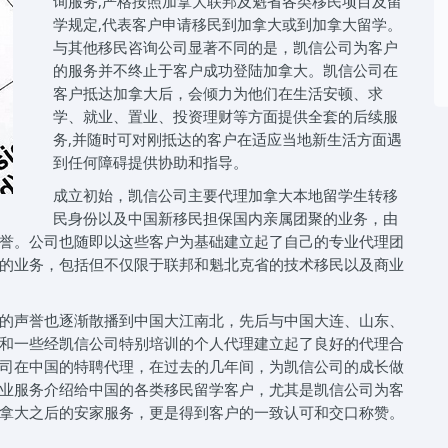
询服务,严格按照加拿大联邦及魁省各类移民项目及留
学规定,代表客户申请移民到加拿大或到加拿大留学。
与其他移民咨询公司显著不同的是，凯信公司为客户
的服务并不终止于客户成功登陆加拿大。凯信公司在
客户抵达加拿大后，会倾力为他们在生活安顿、求
学、就业、置业、投资理财等方面提供全套的后续服
务,并随时可对刚抵达的客户在适应当地新生活方面遇
到任何障碍提供协助和指导。
成立初始，凯信公司主要代理加拿大本地留学生转移
民身份以及中国新移民担保国内亲属团聚的业务，由
誉。公司也随即以这些客户为基础建立起了自己的专业代理团
的业务，包括但不仅限于联邦和魁北克省的技术移民以及商业
的声誉也逐渐散播到中国大江南北，先后与中国大连、山东、
和一些经凯信公司特别培训的个人代理建立起了良好的代理合
司在中国的特聘代理，在过去的几年间，为凯信公司的成长做
业服务介绍给中国的各类移民留学客户，尤其是凯信公司为客
拿大之后的安家服务，更是得到客户的一致认可和交口称赞。