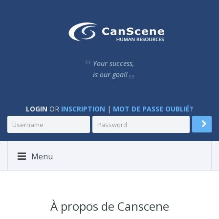
Your success,
is our goal!
LOGIN
OR
INSCRIPTION
|
MOT DE PASSE OUBLIÉ?
Menu
À propos de Canscene